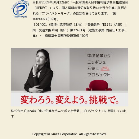
当社は2009年10月22日に「一般財団法人日本情報経済社会推進協会
（JIPDEC）」より、個人情報の適切な取り扱いを行う企業に許可さ
れる「プライバシーマーク」の認定を受けております。「第
10090027(06)号」
ISO14001（環境）認証取得（本社）／登録番号「E1771（ASR）」
国土交通大臣 許可（般-1）第22481号（建築工事業･内装仕上工事
業）・一級建築士事務所登録第61470号
株式会社 Ginzaは「中小企業からニッポンを元気にプロジェクト」に参画していま
す
Copyright © Ginza Corporation. All Rights Reserved.