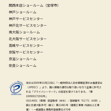
関西本店ショールーム（宝塚市）
神戸ショールーム
神戸サービスセンター
神戸北サービスセンター
南大阪ショールーム
北大阪サービスセンター
高槻サービスセンター
京阪サービスセンター
京滋ショールーム
奈良ショールーム
当社は2009年10月22日に「一般財団法人日本情報経済社会推進協会
（JIPDEC）」より、個人情報の適切な取り扱いを行う企業に許可さ
れる「プライバシーマーク」の認定を受けております。「第
10090027(06)号」
ISO14001（環境）認証取得（本社）／登録番号「E1771（ASR）」
国土交通大臣 許可（般-1）第22481号（建築工事業･内装仕上工事
業）・一級建築士事務所登録第61470号